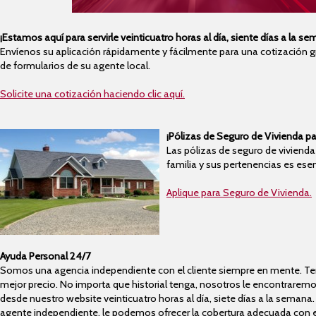
¡Estamos aquí para servirle veinticuatro horas al día, siente días a la se
Envíenos su aplicación rápidamente y fácilmente para una cotización gr
de formularios de su agente local.
Solicite una cotización haciendo clic aquí.
¡Pólizas de Seguro de Vivienda pa
Las pólizas de seguro de vivienda
familia y sus pertenencias es ese
Aplique para Seguro de Vivienda.
Ayuda Personal 24/7
Somos una agencia independiente con el cliente siempre en mente. Ten
mejor precio. No importa que historial tenga, nosotros le encontrarem
desde nuestro website veinticuatro horas al día, siete días a la semana.
agente independiente, le podemos ofrecer la cobertura adecuada con e