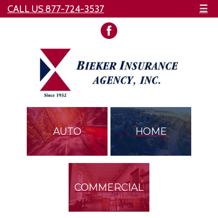
CALL US 877-724-3537
☰
AUTO
HOME
COMMERCIAL